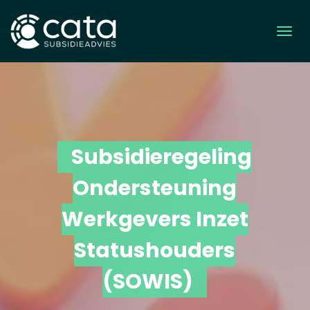
Subsidieregeling
Ondersteuning
Werkgevers Inzet
Statushouders
(SOWIS)