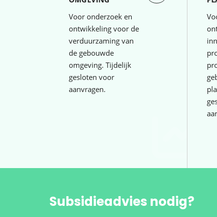
Voor onderzoek en
Vo
ontwikkeling voor de
on
verduurzaming van
in
de gebouwde
pr
omgeving. Tijdelijk
pr
gesloten voor
geb
aanvragen.
pla
ge
aa
Subsidieadvies nodig?