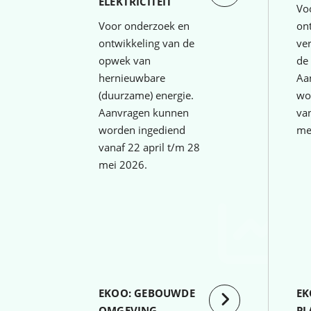
ELEKTRICITEIT
Vo
Voor onderzoek en
on
ontwikkeling van de
ve
opwek van
de 
hernieuwbare
Aa
(duurzame) energie.
wo
Aanvragen kunnen
van
worden ingediend
me
vanaf 22 april t/m 28
mei 2026.
EKOO: GEBOUWDE
EK
OMGEVING
PL