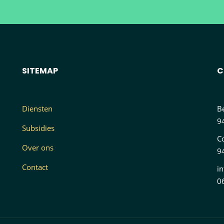
SITEMAP
C
Diensten
B
9
Subsidies
C
Over ons
9
Contact
i
0