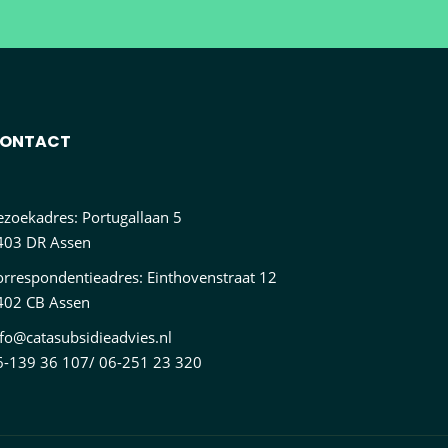
ONTACT
ezoekadres: Portugallaan 5
403 DR Assen
orrespondentieadres: Einthovenstraat 12
402 CB Assen
nfo@catasubsidieadvies.nl
6-139 36 107/ 06-251 23 320