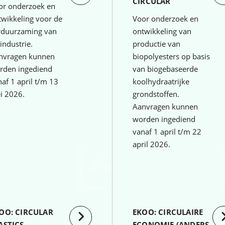
CIRCULAR
or onderzoek en
twikkeling voor de
Voor onderzoek en
rduurzaming van
ontwikkeling van
industrie.
productie van
nvragen kunnen
biopolyesters op basis
rden ingediend
van biogebaseerde
af 1 april t/m 13
koolhydraatrijke
i 2026.
grondstoffen.
Aanvragen kunnen
worden ingediend
vanaf 1 april t/m 22
april 2026.
OO: CIRCULAR
EKOO: CIRCULAIRE
ASTICS
ECONOMIE (ANDERS