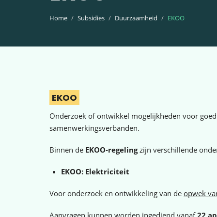
Home
Subsidies
Duurzaamheid
EKOO
EKOO
Onderzoek of ontwikkel mogelijkheden voor goedk
samenwerkingsverbanden.
Binnen de
EKOO-regeling
zijn verschillende ond
EKOO: Elektriciteit
Voor onderzoek en ontwikkeling van de
opwek van
Aanvragen kunnen worden ingediend vanaf
22 ap