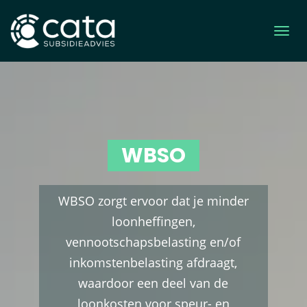
WBSO
WBSO zorgt ervoor dat je minder
loonheffingen,
vennootschapsbelasting en/of
inkomstenbelasting afdraagt,
waardoor een deel van de
loonkosten voor speur- en