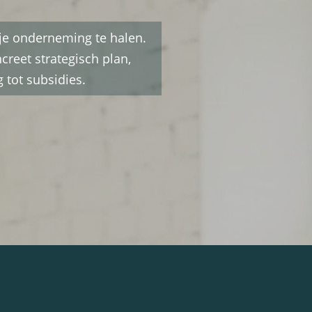
 je onderneming te halen.
reet strategisch plan,
 tot subsidies.