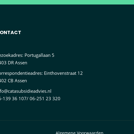
ONTACT
ezoekadres: Portugallaan 5
403 DR Assen
orrespondentieadres: Einthovenstraat 12
402 CB Assen
nfo@catasubsidieadvies.nl
6-139 36 107/ 06-251 23 320
Algemene Voorwaarden