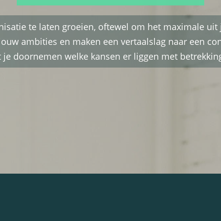
nisatie te laten groeien, oftewel om het maximale uit
uw ambities en maken een vertaalslag naar een conc
 je doornemen welke kansen er liggen met betrekking