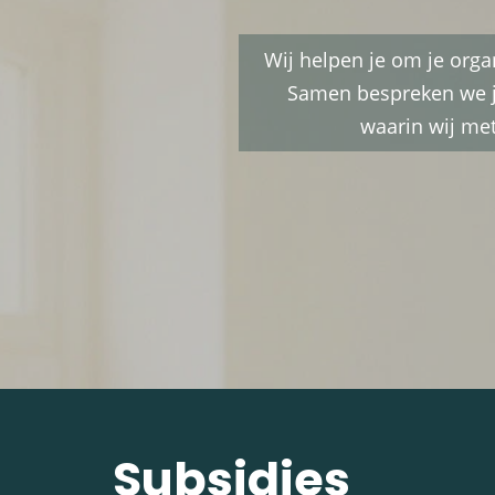
Wij helpen je om je orga
Samen bespreken we jo
waarin wij met
Subsidies