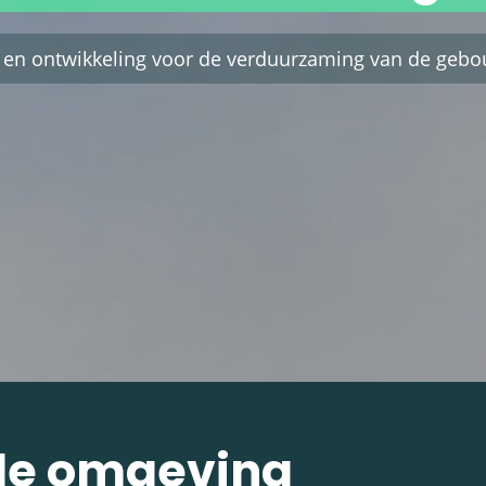
 en ontwikkeling voor de verduurzaming van de geb
de omgeving