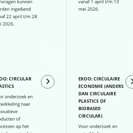
nvragen kunnen
vanaf 1 april t/m 13
rden ingediend
mei 2026.
af 22 april t/m 28
i 2026.
OO: CIRCULAR
EKOO: CIRCULAIRE
ASTICS
ECONOMIE (ANDERS
DAN CIRCULAIRE
or onderzoek en
PLASTICS OF
twikkeling naar
BIOBASED
novatieve
CIRCULAR)
oducten of
ocessen op het
Voor onderzoek en