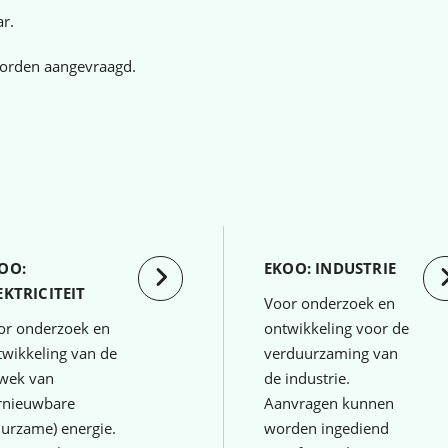
r.
worden aangevraagd.
OO:
EKOO: INDUSTRIE
EKTRICITEIT
Voor onderzoek en
or onderzoek en
ontwikkeling voor de
twikkeling van de
verduurzaming van
wek van
de industrie.
rnieuwbare
Aanvragen kunnen
uurzame) energie.
worden ingediend