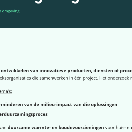
e omgeving
n
ontwikkelen van innovatieve producten, diensten of proc
organisaties die samenwerken in één project. Het onderzoek ric
ema’s:
minderen van de milieu-impact van die oplossingen
 verduurzamingsproces
.
 van
duurzame warmte- en koudevoorzieningen
voor huis- e