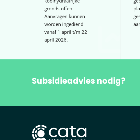
koolhydraatrijke
geb
grondstoffen.
pla
Aanvragen kunnen
ge
worden ingediend
aa
vanaf 1 april t/m 22
april 2026.
Subsidieadvies nodig?