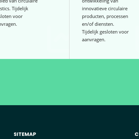
ied van circulaire
ontwikkeling van
stics. Tijdelijk
innovatieve circulaire
sloten voor
producten, processen
nvragen.
en/of diensten.
Tijdelijk gesloten voor
aanvragen.
SITEMAP
C