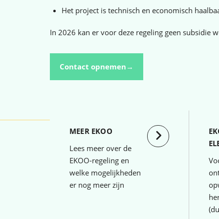
Het project is technisch en economisch haalbaa
In 2026 kan er voor deze regeling geen subsidie 
Contact opnemen→
MEER EKOO
EK
EL
Lees meer over de
EKOO-regeling en
Vo
welke mogelijkheden
on
er nog meer zijn
op
he
(d