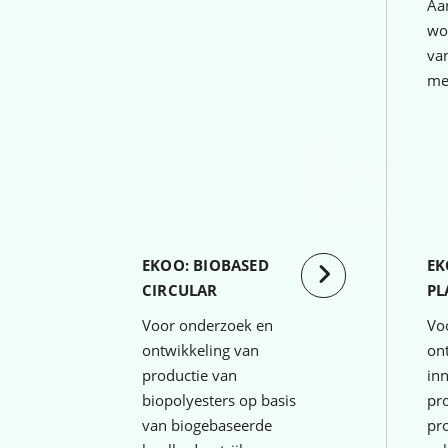
Aa
wo
van
me
EKOO: BIOBASED
EK
CIRCULAR
PL
Voor onderzoek en
Vo
ontwikkeling van
on
productie van
in
biopolyesters op basis
pr
van biogebaseerde
pr