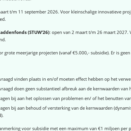
aart t/m 11 september 2026. Voor kleinschalige innovatieve proje
ed.
 Waddenfonds (STUW’26)
: open van 2 maart t/m 26 maart 2027. V
md.
or grote meerjarige projecten (vanaf €5.000,- subsidie). Er is gee
evraagd vinden plaats in en/of moeten effect hebben op het ver
gevraagd doen geen substantieel afbreuk aan de kernwaarden van
dragen bij aan het oplossen van problemen en/ of het benutten va
ragen bij aan behoud of versterking van de kernwaarden (dynamische
).
anmerking voor subsidie met een maximum van €1 miljoen per p