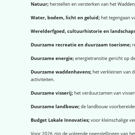
Natuur;
herstellen en versterken van het Wadde
Water, bodem, licht en geluid;
het tegengaan va
Werelderfgoed, cultuurhistorie en landschap
Duurzame recreatie en duurzaam toerisme;
re
Duurzame energie;
energietransitie gericht op 
Duurzame waddenhavens;
het verkleinen van d
activiteiten.
Duurzame visserij;
het verduurzamen van visser
Duurzame landbouw;
de landbouw voorbereiden 
Budget Lokale Innovaties;
voor kleinschalige ve
Voor 2026 zijn de volgende openstellingen van h