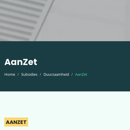
AanZet
Home
Subsidies
Duurzaamheid
AanZet
AANZET