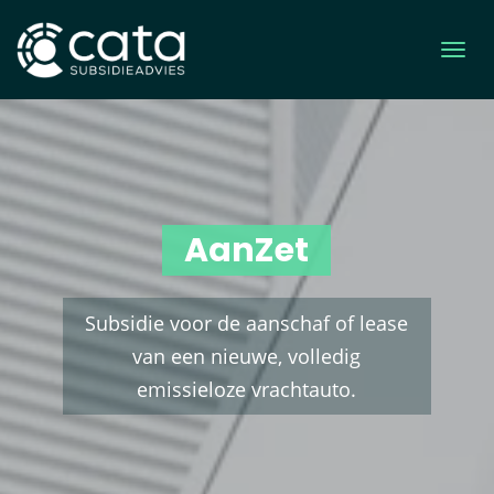
AanZet
Subsidie voor de aanschaf of lease
van een nieuwe, volledig
emissieloze vrachtauto.